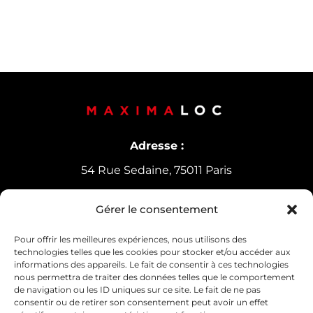
Adresse :
54 Rue Sedaine, 75011 Paris
Gérer le consentement
Horaires d’ouverture
Lundi-Vendredi :
9h30-12h30 /
14h-18h
Pour offrir les meilleures expériences, nous utilisons des
technologies telles que les cookies pour stocker et/ou accéder aux
Samedi : 10h30-13h30
informations des appareils. Le fait de consentir à ces technologies
nous permettra de traiter des données telles que le comportement
de navigation ou les ID uniques sur ce site. Le fait de ne pas
consentir ou de retirer son consentement peut avoir un effet
Contact