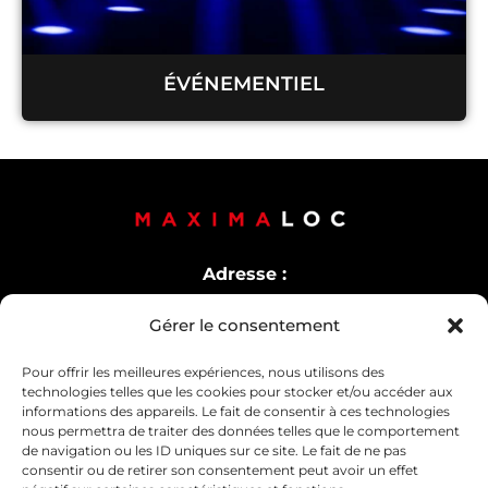
ÉVÉNEMENTIEL
Adresse :
54 Rue Sedaine, 75011 Paris
Gérer le consentement
Pour offrir les meilleures expériences, nous utilisons des
Horaires d’ouverture
technologies telles que les cookies pour stocker et/ou accéder aux
Lundi-Vendredi :
9h30-12h30 /
14h-18h
informations des appareils. Le fait de consentir à ces technologies
nous permettra de traiter des données telles que le comportement
Samedi : 10h30-13h30
de navigation ou les ID uniques sur ce site. Le fait de ne pas
consentir ou de retirer son consentement peut avoir un effet