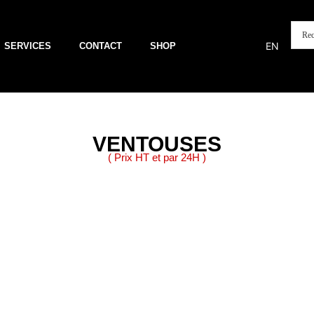
EN
SERVICES
CONTACT
SHOP
VENTOUSES
( Prix HT et par 24H )