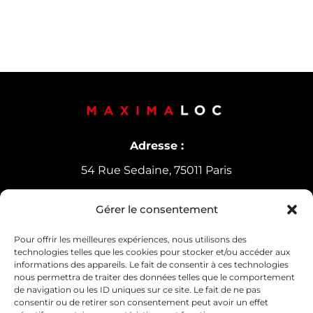
Adresse :
54 Rue Sedaine, 75011 Paris
Gérer le consentement
Horaires d’ouverture
Lundi-Vendredi :
9h30-12h30 /
14h-18h
Pour offrir les meilleures expériences, nous utilisons des
technologies telles que les cookies pour stocker et/ou accéder aux
Samedi : 10h30-13h30
informations des appareils. Le fait de consentir à ces technologies
nous permettra de traiter des données telles que le comportement
de navigation ou les ID uniques sur ce site. Le fait de ne pas
consentir ou de retirer son consentement peut avoir un effet
Contact