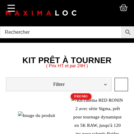
KIT PRÊT À TOURNER
( Prix HT et par 24H )
Filtrer
PROMO