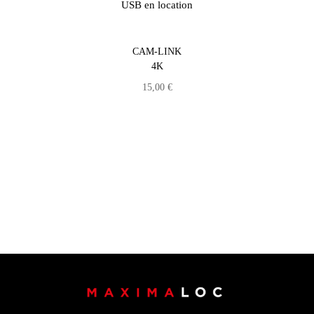
CAM-LINK
4K
15,00
€