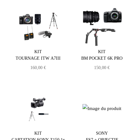
KIT
KIT
TOURNAGE ITW A7III
BM POCKET 6K PRO
160,00
€
150,00
€
KIT
SONY
CAPTATION SONY Z150 1x
FS7 + OBJECTIF