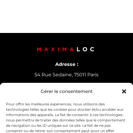
Adresse :
54 Rue Sedaine, 75011 Paris
Gérer le consentement
Horaires d’ouverture
Lundi-Vendredi :
9h30-12h30 /
14h-18h
Pour offrir les meilleures expériences, nous utilisons des
technologies telles que les cookies pour stocker et/ou accéder aux
Samedi : 10h30-13h30
informations des appareils. Le fait de consentir à ces technologies
nous permettra de traiter des données telles que le comportement
de navigation ou les ID uniques sur ce site. Le fait de ne pas
consentir ou de retirer son consentement peut avoir un effet