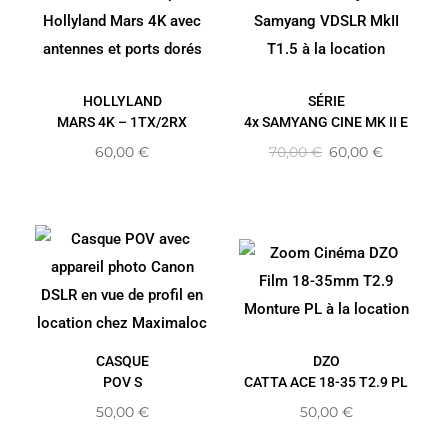
HOLLYLAND
SÉRIE
MARS 4K – 1TX/2RX
4x SAMYANG CINE MK II E
60,00
€
70,00
€
60,00
€
CASQUE
DZO
POV S
CATTA ACE 18-35 T2.9 PL
50,00
€
50,00
€