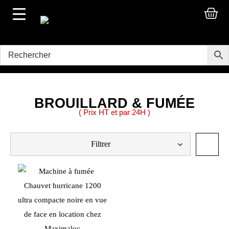
BROUILLARD & FUMÉE
( Prix HT et par 24H )
Filtrer