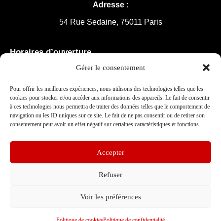
Adresse :
54 Rue Sedaine, 75011 Paris
Horaires d’ouverture
Lundi-Vendredi :
9h30-12h30 /
14h-18h
Gérer le consentement
Samedi : 10h30-13h30
Pour offrir les meilleures expériences, nous utilisons des technologies telles que les
cookies pour stocker et/ou accéder aux informations des appareils. Le fait de consentir
à ces technologies nous permettra de traiter des données telles que le comportement de
navigation ou les ID uniques sur ce site. Le fait de ne pas consentir ou de retirer son
Contact
consentement peut avoir un effet négatif sur certaines caractéristiques et fonctions.
06 67 37 76 88
01 48 05 87 35
Accepter
contact@maximaloc.com
Refuser
Voir les préférences
Politique de cookies
Politique de confidentialité