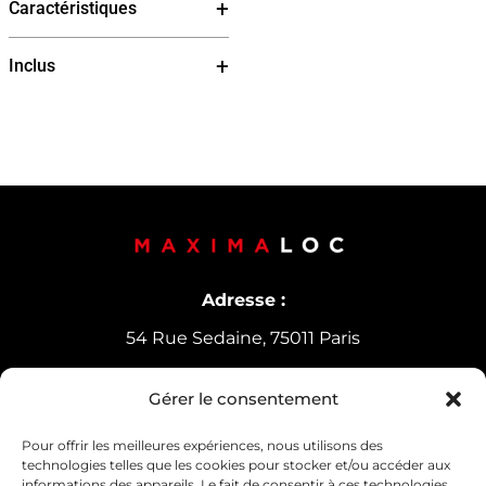
Caractéristiques
Inclus
Adresse :
54 Rue Sedaine, 75011 Paris
Gérer le consentement
Horaires d’ouverture
Lundi-Vendredi :
9h30-12h30 /
14h-18h
Pour offrir les meilleures expériences, nous utilisons des
technologies telles que les cookies pour stocker et/ou accéder aux
Samedi : 10h30-13h30
informations des appareils. Le fait de consentir à ces technologies