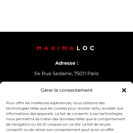
Adresse :
54 Rue Sedaine, 75011 Paris
Gérer le consentement
Horaires d’ouverture
Lundi-Vendredi :
9h30-12h30 /
14h-18h
Pour offrir les meilleures expériences, nous utilisons des
technologies telles que les cookies pour stocker et/ou accéder aux
Samedi : 10h30-13h30
informations des appareils. Le fait de consentir à ces technologies
nous permettra de traiter des données telles que le comportement
de navigation ou les ID uniques sur ce site. Le fait de ne pas
consentir ou de retirer son consentement peut avoir un effet
Contact